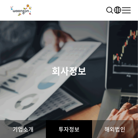
회사정보
추천 검색어
WRMS
WDMS
SAP ERP
렌탈
모빌리티
클라우드
기업소개
투자정보
해외법인