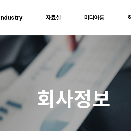
Industry
자료실
미디어룸
P
이오
소비재
물류
반도체
CLOUD
M
프로젝트 사례
뉴스
다운로드
이벤트
 증대
한 최적의 도구
혁신과 생산성
P S/4HANA
격한 규제 준수를 위한 IT시스템
플랫폼을 통한 경쟁력 강화
복잡한 물류 현장을 위한 통합된 플랫폼
고도의 정밀성과 효율성을 위한 도구
AWS (Amazon Web Services)
IT
공지사항
신뢰도 증가
글로벌 운영 시스템 구축
과 머신러닝으로 제조 혁신 실현
P Business One
장을 위한 기반 마련
고객 경험 강화
재고 없는 창고
Microsoft Azure
Gl
블로그
화
리
목표 중심의 프로세스 설계로 품질 향상
P EWM
데이터 분석과 기술의 활용
미래 성장을 위한 유연한 물류 시스템
Microsoft Power Platform
컨
crosoft Dynamics 365
NAVER Cloud Platform
Pa
회사정보
art Factory
Databricks
JARD Package
Mendix
추천 검색어
WRMS
WDMS
SAP ERP
OUD ONEPACK
워크쓰루 & 네이버웍스 코어
렌탈
모빌리티
클라우드