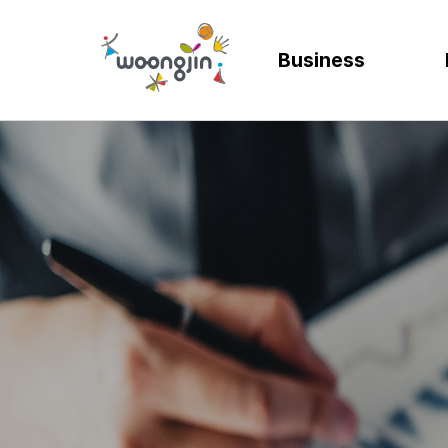
Business
AI
SOLUTION
렌탈
모빌리티
제조
ER
바
AICC | AI 고객상담 시스템
WRMS
고객 만족도 및 충성도
디지털 혁신을 위
디지털 
SA
엄
WIKL | AI 인사이트 플랫폼
WDMS
사업 확장 및 브랜드 
프로세스 정립 및 
인공지능
SA
성
AI웅수 | 그룹웨어 AI
GAM SOLUTION
통합 관리 및 운영 효율
효율적인 자원관
계획과 
SA
SAP Joule
Business Synergy Suite
Mi
Mendix MAIA
Sm
Wi
CL