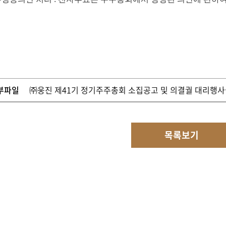
부파일
㈜웅진 제41기 정기주주총회 소집공고 및 의결궐 대리행사권
목록보기