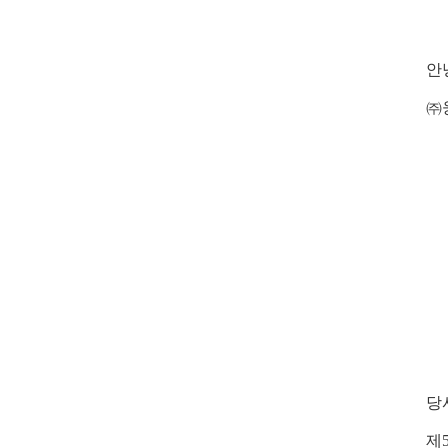
안
㈜
- 
-
당
제