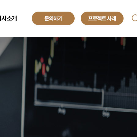
회사소개
ANAGED SERVICE
기업소개
투자정보
O
해외법인
obal Development Center
채용정보
텍센터 BPO
yroll BPO