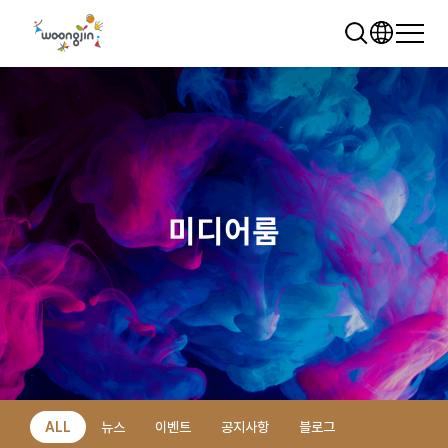
미디어룸
추천 검색어
WRMS
WDMS
SAP ERP
렌탈
모빌리티
클라우드
ALL
뉴스
이벤트
공지사항
블로그