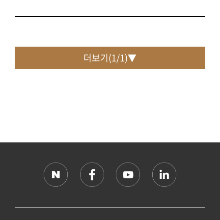
더보기(
1
/
1
)▼