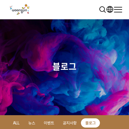
블로그
추천 검색어
WRMS
WDMS
SAP ERP
렌탈
모빌리티
클라우드
ALL
뉴스
이벤트
공지사항
블로그